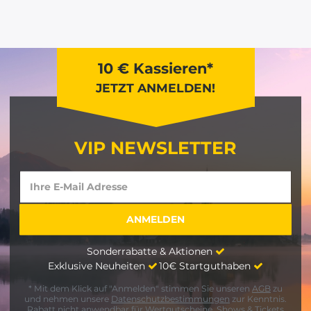
10 € Kassieren*
JETZT ANMELDEN!
VIP NEWSLETTER
Sonderrabatte & Aktionen
Exklusive Neuheiten
10€ Startguthaben
* Mit dem Klick auf "Anmelden" stimmen Sie unseren
AGB
zu
und nehmen unsere
Datenschutzbestimmungen
zur Kenntnis.
Rabatt nicht anwendbar für Wertgutscheine, Shows & Tickets