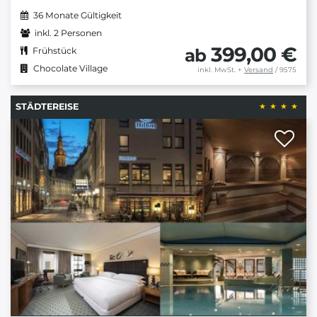
36 Monate Gültigkeit
inkl. 2 Personen
399,00 €
ab
Frühstück
Chocolate Village
inkl. MwSt.
+
Versand
/ 9575
STÄDTEREISE