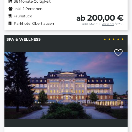
36 Monate Gültigkeit
inkl. 2 Personen
200,00 €
ab
Frühstück
Parkhotel Oberhausen
inkl. MwSt.
+
Versand
/ 8735
SPA & WELLNESS