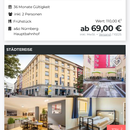
36 Monate Gültigkeit
inkl. 2 Personen
1
Wert: 110,00 €
Frühstück
69,00 €
ab
a&o Nürnberg
Hauptbahnhof
inkl. MwSt.
+
Versand
/ 10225
STÄDTEREISE
2