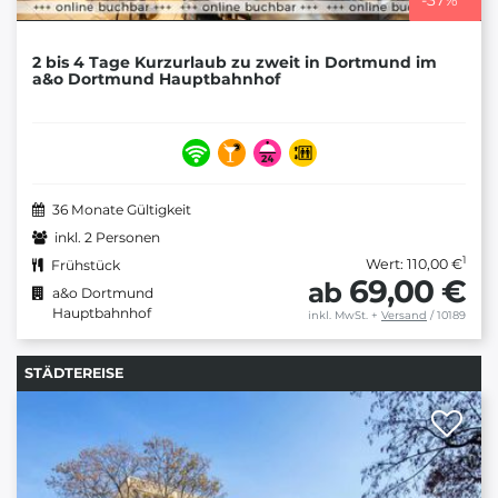
-
37
%
2 bis 4 Tage Kurzurlaub zu zweit in Dortmund im
a&o Dortmund Hauptbahnhof
36 Monate Gültigkeit
inkl. 2 Personen
1
Wert: 110,00 €
Frühstück
69,00 €
ab
a&o Dortmund
Hauptbahnhof
inkl. MwSt.
+
Versand
/ 10189
STÄDTEREISE