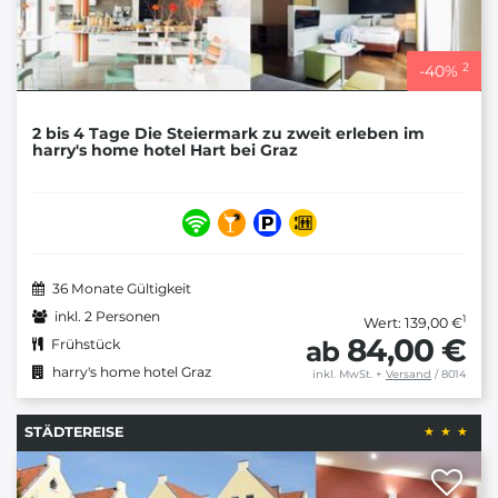
2
-
40
%
2 bis 4 Tage Die Steiermark zu zweit erleben im
harry's home hotel Hart bei Graz
36 Monate Gültigkeit
inkl. 2 Personen
1
Wert: 139,00 €
84,00 €
ab
Frühstück
harry's home hotel Graz
inkl. MwSt.
+
Versand
/ 8014
STÄDTEREISE