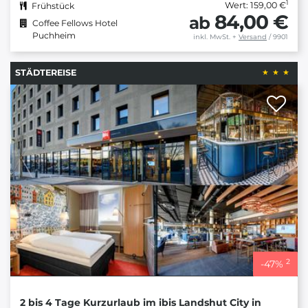
1
Wert: 159,00 €
Frühstück
84,00 €
ab
Coffee Fellows Hotel
Puchheim
inkl. MwSt.
+
Versand
/ 9901
STÄDTEREISE
2
-
47
%
2 bis 4 Tage Kurzurlaub im ibis Landshut City in