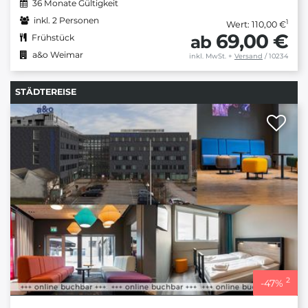
36 Monate Gültigkeit
inkl. 2 Personen
1
Wert: 110,00 €
69,00 €
ab
Frühstück
a&o Weimar
inkl. MwSt.
+
Versand
/ 10234
STÄDTEREISE
2
-
47
%