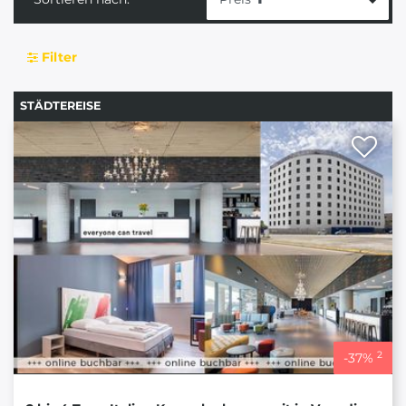
Filter
STÄDTEREISE
2
-
37
%