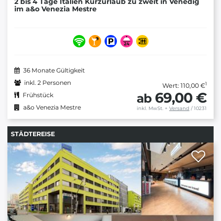
2 bis 4 Tage Italien Kurzurlaub zu zweit in Venedig
im a&o Venezia Mestre
36 Monate Gültigkeit
inkl. 2 Personen
1
Wert: 110,00 €
69,00 €
ab
Frühstück
a&o Venezia Mestre
inkl. MwSt.
+
Versand
/ 10231
STÄDTEREISE