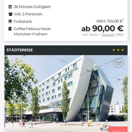
36 Monate Gültigkeit
inkl. 2 Personen
1
Wert: 154,00 €
Frühstück
90,00 €
ab
Coffee Fellows Hotel
München-Freiham
inkl. MwSt.
+
Versand
/ 9904
STÄDTEREISE
2
-
55
%