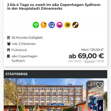
2 bis 4 Tage zu zweit im a&o Copenhagen Sydhavn
in der Hauptstadt Dänemarks
36 Monate Gültigkeit
inkl. 2 Personen
1
Wert: 130,00 €
Frühstück
69,00 €
ab
a&o Copenhagen
Sydhavn
inkl. MwSt.
+
Versand
/ 10248
STÄDTEREISE