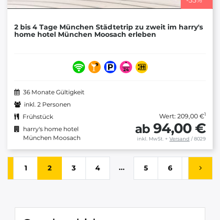
2 bis 4 Tage München Städtetrip zu zweit im harry's
home hotel München Moosach erleben
36 Monate Gültigkeit
inkl. 2 Personen
1
Wert: 209,00 €
Frühstück
94,00 €
ab
harry's home hotel
München Moosach
inkl. MwSt.
+
Versand
/ 8029
...
1
2
3
4
5
6
7