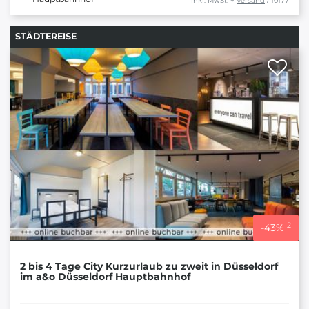
inkl. MwSt.
+
Versand
/ 10177
STÄDTEREISE
2
-
43
%
2 bis 4 Tage City Kurzurlaub zu zweit in Düsseldorf
im a&o Düsseldorf Hauptbahnhof