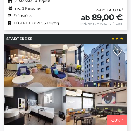
36 Monate Gültigkeit
inkl. 2 Personen
1
Wert: 130,00 €
89,00 €
ab
Frühstück
LÉGÈRE EXPRESS Leipzig
inkl. MwSt.
+
Versand
/ 10363
STÄDTEREISE
2
-
28
%