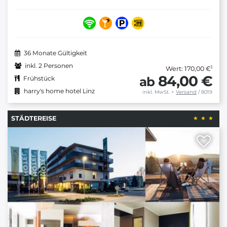
36 Monate Gültigkeit
inkl. 2 Personen
1
Wert: 170,00 €
84,00 €
ab
Frühstück
harry's home hotel Linz
inkl. MwSt.
+
Versand
/ 8019
STÄDTEREISE