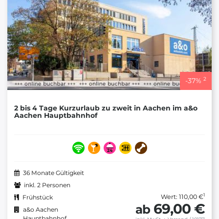
2
-
37
%
2 bis 4 Tage Kurzurlaub zu zweit in Aachen im a&o
Aachen Hauptbahnhof
36 Monate Gültigkeit
inkl. 2 Personen
1
Wert: 110,00 €
Frühstück
69,00 €
ab
a&o Aachen
Hauptbahnhof