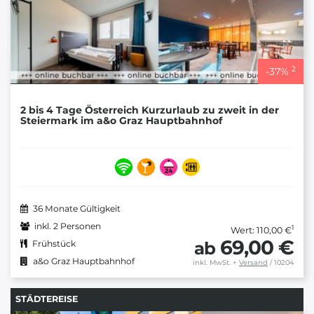
2
-
37
%
2 bis 4 Tage Österreich Kurzurlaub zu zweit in der
Steiermark im a&o Graz Hauptbahnhof
36 Monate Gültigkeit
inkl. 2 Personen
1
Wert: 110,00 €
69,00 €
ab
Frühstück
a&o Graz Hauptbahnhof
inkl. MwSt.
+
Versand
/ 10204
STÄDTEREISE