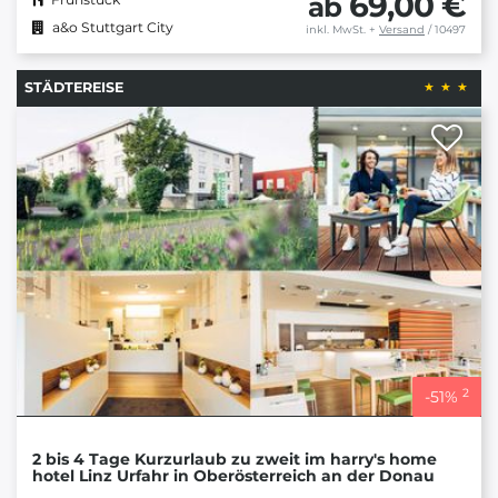
69,00 €
ab
a&o Stuttgart City
inkl. MwSt.
+
Versand
/ 10497
STÄDTEREISE
2
-
51
%
2 bis 4 Tage Kurzurlaub zu zweit im harry's home
hotel Linz Urfahr in Oberösterreich an der Donau