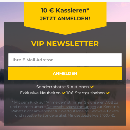
10 € Kassieren*
JETZT ANMELDEN!
VIP NEWSLETTER
Sonderrabatte & Aktionen
Exklusive Neuheiten
10€ Startguthaben
* Mit dem Klick auf "Anmelden" stimmen Sie unseren
AGB
zu
und nehmen unsere
Datenschutzbestimmungen
zur Kenntnis.
Rabatt nicht anwendbar für Wertgutscheine, Shows & Tickets
und rabattierte Sonderartikel. Mindestbestellwert 100,- €.