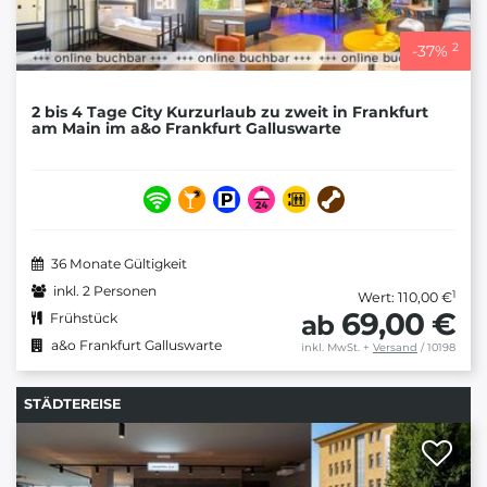
2
-
37
%
2 bis 4 Tage City Kurzurlaub zu zweit in Frankfurt
am Main im a&o Frankfurt Galluswarte
36 Monate Gültigkeit
inkl. 2 Personen
1
Wert: 110,00 €
69,00 €
ab
Frühstück
a&o Frankfurt Galluswarte
inkl. MwSt.
+
Versand
/ 10198
STÄDTEREISE