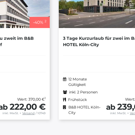
2
-
40
%
zu zweit im B&B
3 Tage Kurzurlaub für zwei im 
f
HOTEL Köln-City
12 Monate
Gültigkeit
inkl. 2 Personen
1
Wert: 370,00 €
Wert:
Frühstück
222,00 €
239
ab
ab
B&B HOTEL Köln-
City
inkl. MwSt.
+
Versand
/ 10749
inkl. MwSt.
+
Ve