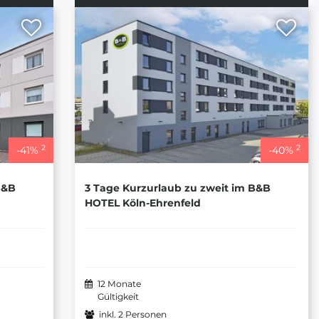
2
2
-
41
%
-
40
%
B&B
3 Tage Kurzurlaub zu zweit im B&B
HOTEL Köln-Ehrenfeld
12 Monate
Gültigkeit
inkl. 2 Personen