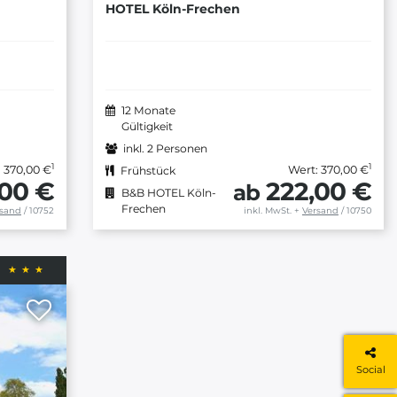
HOTEL Köln-Frechen
12 Monate
Gültigkeit
inkl. 2 Personen
1
1
 370,00 €
Wert: 370,00 €
Frühstück
,00 €
222,00 €
ab
B&B HOTEL Köln-
Frechen
rsand
/ 10752
inkl. MwSt.
+
Versand
/ 10750
Social