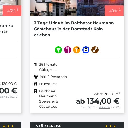
2
2
-
43
%
-
49
%
3 Tage Urlaub im Balthasar Neumann
laub zu
Gästehaus in der Domstadt Köln
arkt
erleben
36 Monate
Gültigkeit
inkl. 2 Personen
1
: 120,00 €
Frühstück
,00 €
Balthasar
1
Wert: 261,00 €
Neumann
rsand
/ 10216
134,00 €
ab
Speiserei &
Gästehaus
inkl. MwSt.
+
Versand
/ 7085
STÄDTEREISE