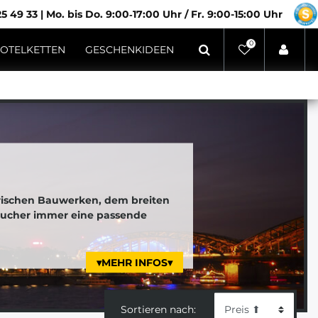
5 49 33
|
Mo. bis Do. 9:00‑17:00 Uhr / Fr. 9:00-15:00 Uhr
0
OTELKETTEN
GESCHENKIDEEN
rischen Bauwerken, dem breiten
Besucher immer eine passende
▾MEHR INFOS▾
Sortieren nach: