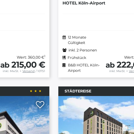
HOTEL Köln-Airport
12 Monate
Gültigkeit
inkl. 2 Personen
1
Wert: 360,00 €
Wert:
Frühstück
215,00 €
222
ab
ab
B&B HOTEL Köln-
Airport
inkl. MwSt.
+
Versand
/ 10751
inkl. MwSt.
+
Ve
STÄDTEREISE