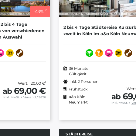
2
-
43
%
2 bis 4 Tage
2 bis 4 Tage Städtereise Kurzur
m von verschiedenen
zweit in Köln im a&o Köln Neum
en Auswahl
36 Monate
Gültigkeit
inkl. 2 Personen
1
Wert: 120,00 €
69,00 €
ab
Wert
Frühstück
69
ab
a&o Köln
inkl. MwSt.
+
Versand
/ 9826
Neumarkt
inkl. MwSt.
+
Ve
STÄDTEREISE