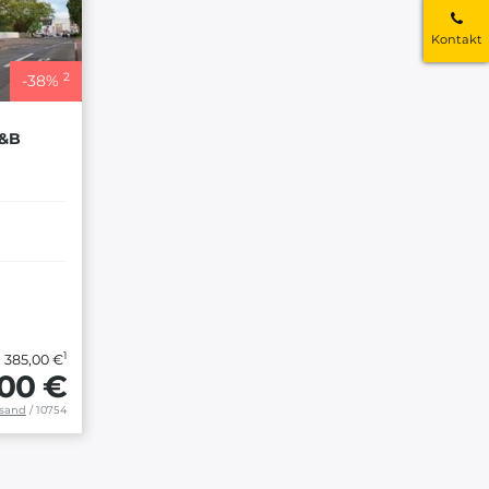
Kontakt
2
-
38
%
B&B
1
 385,00 €
,00 €
rsand
/ 10754