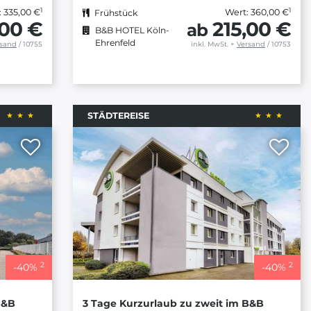
1
1
: 335,00 €
Wert: 360,00 €
Frühstück
,00 €
215,00 €
ab
B&B HOTEL Köln-
Ehrenfeld
rsand
/ 10755
inkl. MwSt.
+
Versand
/ 10753
STÄDTEREISE
2
2
-
40
%
-
40
%
B&B
3 Tage Kurzurlaub zu zweit im B&B