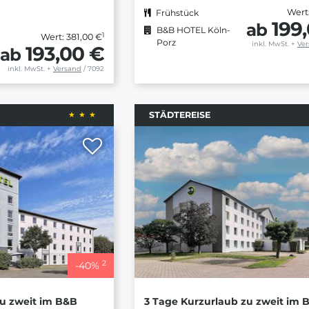
Wert
Frühstück
199
ab
B&B HOTEL Köln-
1
Wert: 381,00 €
Porz
inkl. MwSt.
+
Ve
193,00 €
ab
inkl. MwSt.
+
Versand
/ 7092
STÄDTEREISE
2
-
40
%
zu zweit im B&B
3 Tage Kurzurlaub zu zweit im 