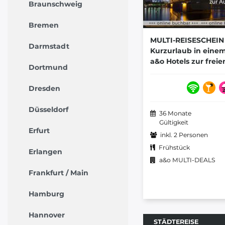
Braunschweig
Bremen
MULTI-REISESCHEIN 
Darmstadt
Kurzurlaub in eine
a&o Hotels zur frei
Dortmund
Dresden
Düsseldorf
36 Monate
Gültigkeit
Erfurt
inkl. 2 Personen
Frühstück
Erlangen
a&o MULTI-DEALS
Frankfurt / Main
Hamburg
Hannover
STÄDTEREISE