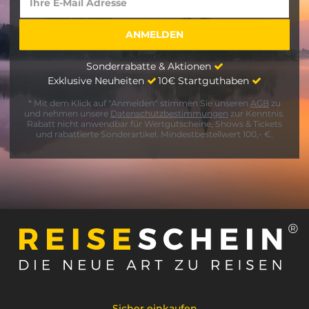
Sonderrabatte & Aktionen
Exklusive Neuheiten
10€ Startguthaben
* Mit dem Klick auf "Anmelden" stimmen Sie unseren
AGB
zu
und nehmen unsere
Datenschutzbestimmungen
zur Kenntnis.
Rabatt nicht anwendbar für Wertgutscheine, Shows & Tickets
und rabattierte Sonderartikel. Mindestbestellwert 100,- €.
Sicher einkaufen